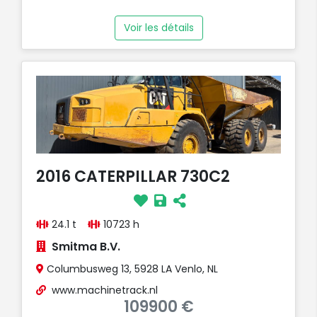
Voir les détails
2016 CATERPILLAR 730C2
24.1 t
10723 h
Smitma B.V.
Columbusweg 13, 5928 LA Venlo, NL
www.machinetrack.nl
109900 €