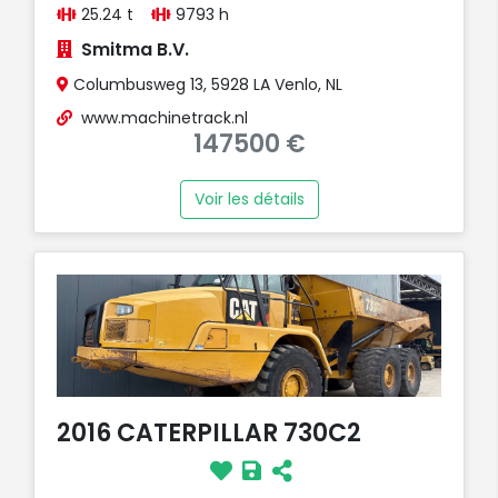
25.24 t
9793 h
Smitma B.V.
Columbusweg 13, 5928 LA Venlo, NL
www.machinetrack.nl
147500 €
Voir les détails
2016 CATERPILLAR 730C2