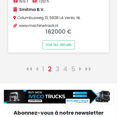
19.6 t
7313 h
Smitma B.V.
Columbusweg 13, 5928 LA Venlo, NL
www.machinetrack.nl
162000 €
Voir les détails
1
2
3
4
5
Abonnez-vous à notre newsletter