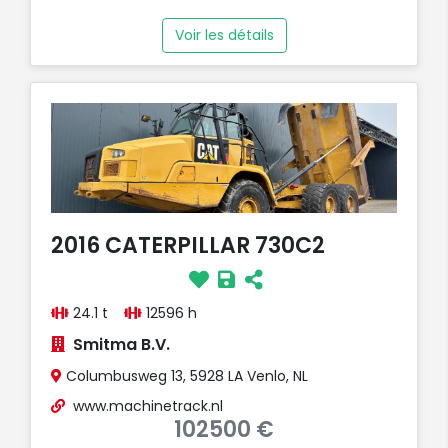
Voir les détails
2016 CATERPILLAR 730C2
24.1 t
12596 h
Smitma B.V.
Columbusweg 13, 5928 LA Venlo, NL
www.machinetrack.nl
102500 €