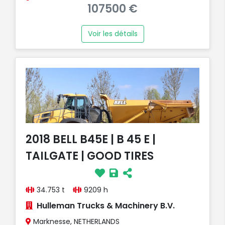
107500 €
Voir les détails
2018 BELL B45E | B 45 E |
TAILGATE | GOOD TIRES
34.753 t
9209 h
Hulleman Trucks & Machinery B.V.
Marknesse, NETHERLANDS