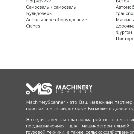
Погрузчики
Бетон
Самосвалы / самосвалы
Автомо
Бульдозеры
транспо
Асфальтовое оборудование
Машины
Cranes
дорожны
Фургон
Цистер
MachineryScanner - это Ваш надежный партнер
поисках компаний, которым Вы можете доверять.
Это единственная платформа рейтинга компани
предназначенная для машиностроительной 
грузовой техники, а также сельскохозяйственно