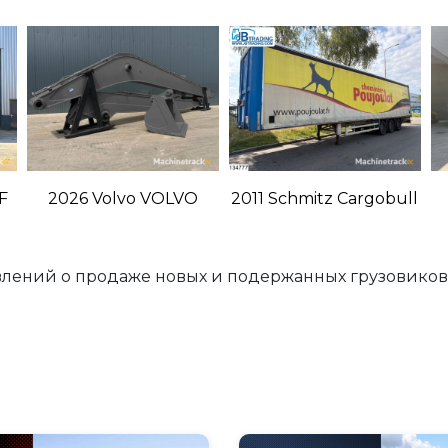
 F
2026 Volvo VOLVO
2011 Schmitz Cargobull
EC210 18 Meter Long
Tautliner
Reach, 0.6m3 Bucket,
Inc
лений о продаже новых и подержанных грузовиков 