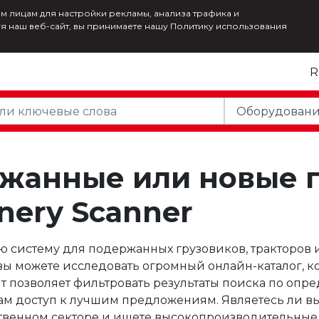
м лицам для настройки рекламы, анализа трафика и
уя наш веб-сайт, вы принимаете нашу Политику использования
жанные или новые 
nery Scanner
систему для подержанных грузовиков, тракторов и 
 вы можете исследовать огромный онлайн-каталог, 
т позволяет фильтровать результаты поиска по опр
 вам доступ к лучшим предложениям. Являетесь ли
йственном секторе и ищете высокопроизводительны