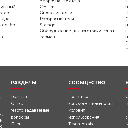
Уборочная техника
Т
бильный
Сеялки
п
ртер
Опрыскиватели
 для
Разбрасыватели
С
х работ
Storage
п
Оборудование для заготовки сена и
в
на
кормов
п
С
с
РАЗДЕЛЫ
СООБЩЕСТВО
Главная
Политика
С
 в
О нас
конфиденциальности
Б
Часто задаваемые
Условия
П
й,
вопросы
использования
с
и
Блог
Testimonials
M
го