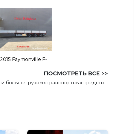
2015 Faymonville F-
S43-1A1Y 5.75m
ПОСМОТРЕТЬ ВСЕ >>
Extendable
Powersteering!
и большегрузных транспортных средств.