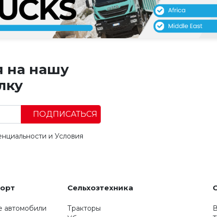
я на нашу
лку
ПОДПИСАТЬСЯ
енциальности
и
Условия
порт
Сельхозтехника
е автомобили
Тракторы
В