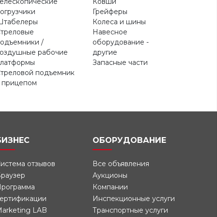
елескопические
Ковши
огрузчики
Грейферы
Штабелеры
Колеса и шины
треловые
Навесное
одъемники /
оборудование -
оздушные рабочие
другие
латформы
Запасные части
треловой подъемник
 прицепом
БИЗНЕС
ОБОРУДОВАНИЕ
истема отзывов
Все объявления
раузер
Аукционы
рограмма
Компании
ертификации
Инспекционные услуги
arketing LAB
Транспортные услуги