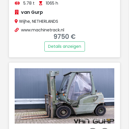
5.78 t
1065 h
van Gurp
Wijhe, NETHERLANDS
www.machinetrack.nl
9750 €
Details anzeigen
AUFT