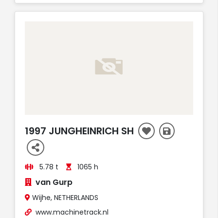
AUFT
1997 JUNGHEINRICH SH
5.78 t
1065 h
van Gurp
Wijhe, NETHERLANDS
www.machinetrack.nl