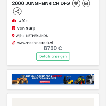
2000 JUNGHEINRICH DFG
4.19 t
van Gurp
Wijhe, NETHERLANDS
www.machinetrack.nl
8750 €
Details anzeigen
AUFT