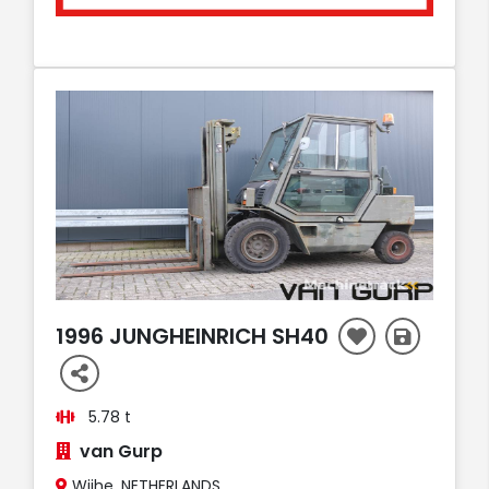
AUFT
1996 JUNGHEINRICH SH40
5.78 t
van Gurp
Wijhe, NETHERLANDS