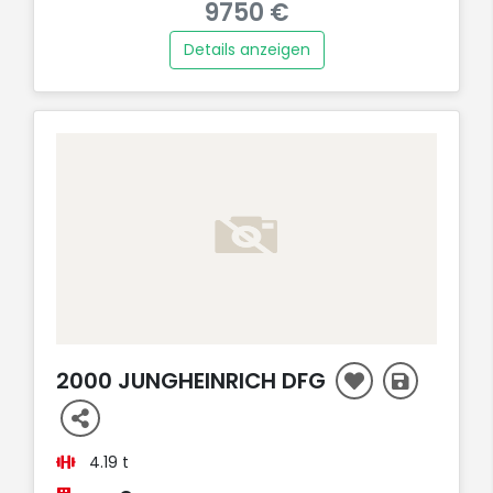
9750 €
Details anzeigen
AUFT
2000 JUNGHEINRICH DFG
4.19 t