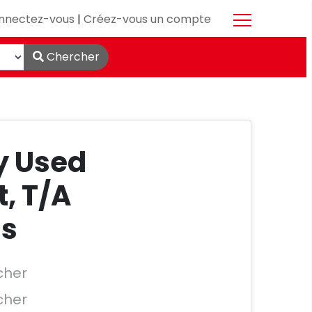
nnectez-vous
|
Créez-vous un compte
Chercher
y Used
, T/A
ls
cher
cher