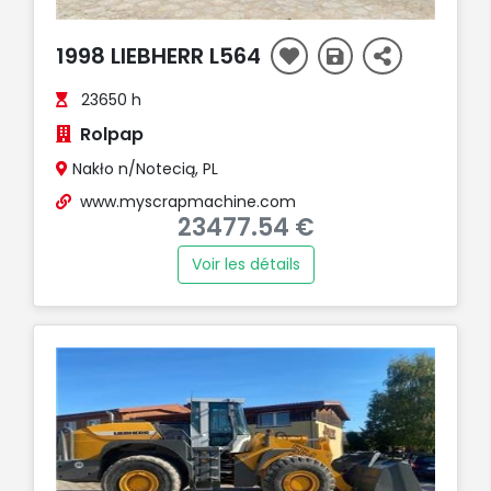
1998 LIEBHERR L564
23650 h
Rolpap
Nakło n/Notecią, PL
www.myscrapmachine.com
23477.54 €
Voir les détails
ENDU