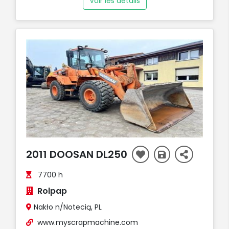
Voir les détails
2011 DOOSAN DL250
7700 h
Rolpap
Nakło n/Notecią, PL
www.myscrapmachine.com