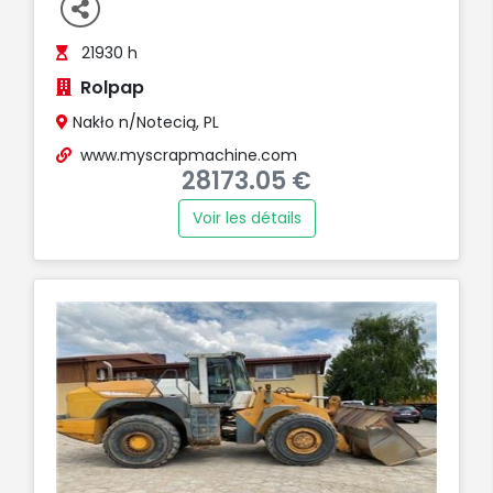
21930 h
Rolpap
Nakło n/Notecią, PL
www.myscrapmachine.com
28173.05 €
Voir les détails