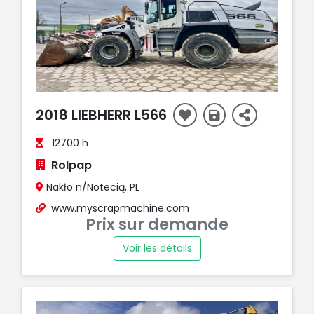
2018 LIEBHERR L566
12700 h
Rolpap
Nakło n/Notecią, PL
www.myscrapmachine.com
Prix sur demande
Voir les détails