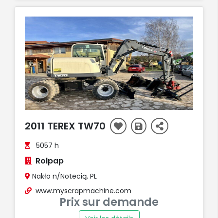
2011 TEREX TW70
5057 h
Rolpap
Nakło n/Notecią, PL
www.myscrapmachine.com
Prix sur demande