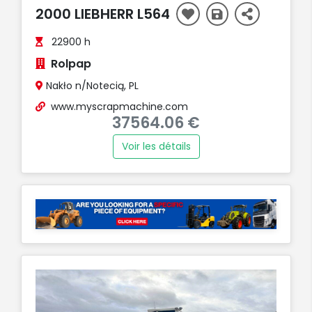
2000 LIEBHERR L564
22900 h
Rolpap
Nakło n/Notecią, PL
www.myscrapmachine.com
37564.06 €
Voir les détails