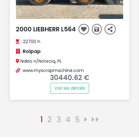
2000 LIEBHERR L564
22700 h
Rolpap
Nakło n/Notecią, PL
www.myscrapmachine.com
30440.62 €
Voir les détails
1
2
3
4
5