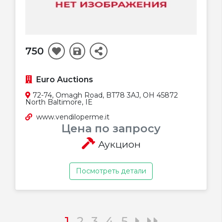
750
Euro Auctions
72-74, Omagh Road, BT78 3AJ, OH 45872
North Baltimore, IE
www.vendiloperme.it
Цена по запросу
Аукцион
Посмотреть детали
1
2
3
4
5