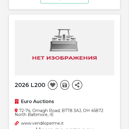
2026 L200
Euro Auctions
72-74, Omagh Road, BT78 3AJ, OH 45872
North Baltimore, IE
www.vendiloperme.it