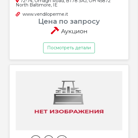
72-74, Omagh Road, BT78 3AJ, OH 45872
North Baltimore, IE
www.vendiloperme.it
Цена по запросу
Аукцион
Посмотреть детали