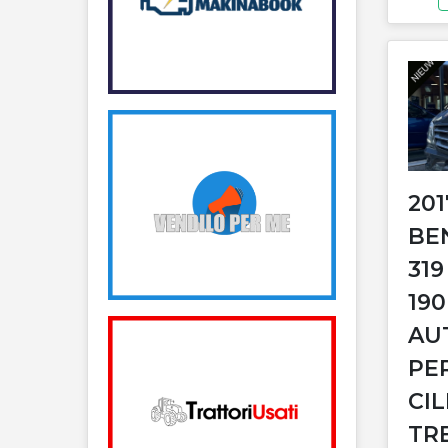
20
BE
319
190
AU
PE
CIL
TR