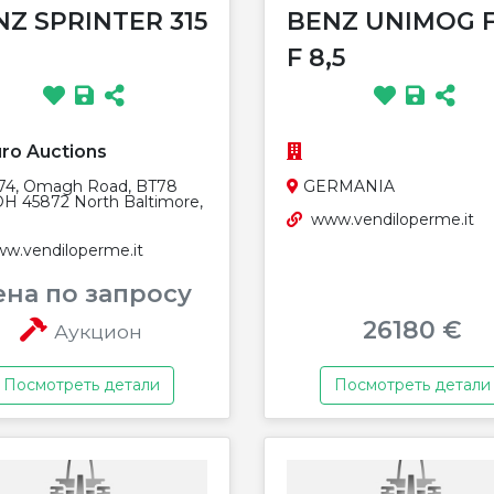
NZ SPRINTER 315
BENZ UNIMOG 
I
F 8,5
ro Auctions
74, Omagh Road, BT78
GERMANIA
OH 45872 North Baltimore,
www.vendiloperme.it
w.vendiloperme.it
ена по запросу
26180 €
Аукцион
Посмотреть детали
Посмотреть детали