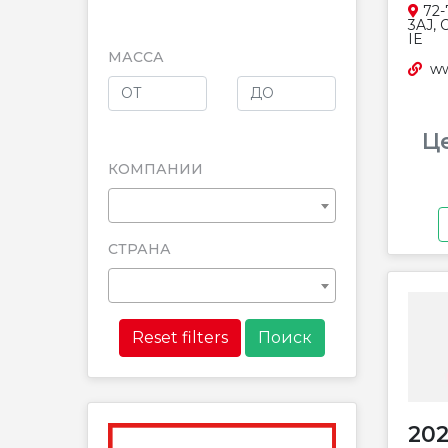
72-
3AJ, 
IE
МАССА
ww
Ц
КОМПАНИИ
СТРАНА
Reset filters
20