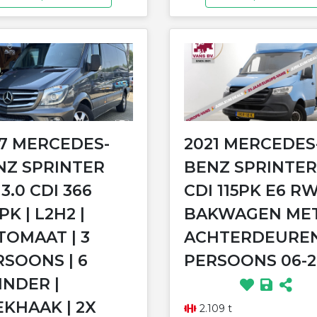
17 MERCEDES-
2021 MERCEDES
NZ SPRINTER
BENZ SPRINTER 
 3.0 CDI 366
CDI 115PK E6 R
PK | L2H2 |
BAKWAGEN ME
TOMAAT | 3
ACHTERDEUREN
RSOONS | 6
PERSOONS 06-2
INDER |
EKHAAK | 2X
2.109 t