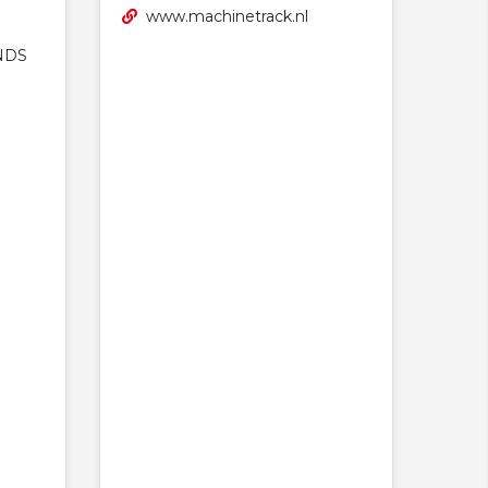
www.machinetrack.nl
NDS