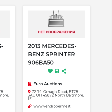
-
2013 MERCEDES-
BENZ SPRINTER
906BA50
Euro Auctions
78
72-74, Omagh Road, BT78
more,
3AJ, OH 45872 North Baltimore,
IE
www.vendiloperme.it