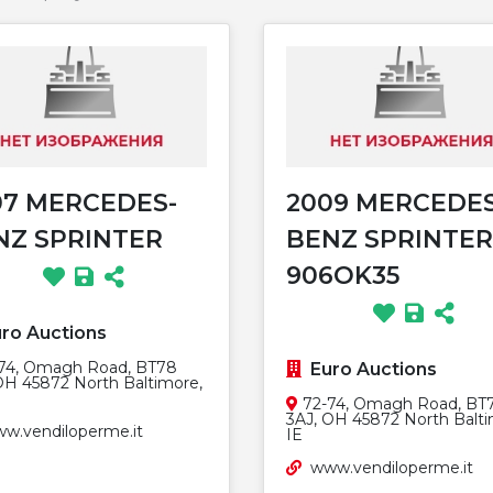
07 MERCEDES-
2009 MERCEDES
NZ SPRINTER
BENZ SPRINTER
906OK35
ro Auctions
74, Omagh Road, BT78
Euro Auctions
OH 45872 North Baltimore,
72-74, Omagh Road, BT
3AJ, OH 45872 North Balti
w.vendiloperme.it
IE
www.vendiloperme.it