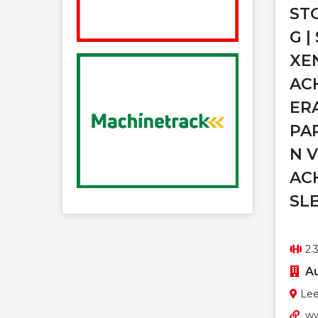
ST
G |
XE
AC
ERA
PA
N 
ACH
SLE
2.3
Au
Lee
ww