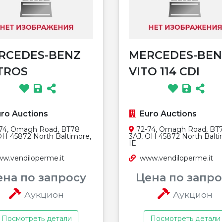
RCEDES-BENZ
MERCEDES-BEN
TROS
VITO 114 CDI
ro Auctions
Euro Auctions
74, Omagh Road, BT78
72-74, Omagh Road, BT
OH 45872 North Baltimore,
3AJ, OH 45872 North Balti
IE
w.vendiloperme.it
www.vendiloperme.it
ена по запросу
Цена по запро
Аукцион
Аукцион
Посмотреть детали
Посмотреть детали