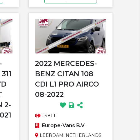
-
2022 MERCEDES-
311
BENZ CITAN 108
WD
CDI L1 PRO AIRCO
T
08-2022
 2-
021
1.481 t
Europe-Vans B.V.
LEERDAM, NETHERLANDS