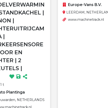
OELVERWARMIN
Europe-Vans B.V.
 STANDKACHEL |
LEERDAM, NETHERLA
NON |
www.machinetrack.nl
HTERUITRIJCAM
 |
RKEERSENSORE
VOOR EN
TER | 2
UTELS |
1 t
to Plantinga
uwarden, NETHERLANDS
w.machinetrack.nl