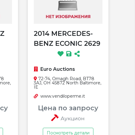
Z
2014 MERCEDES-
BENZ ECONIC 2629
Euro Auctions
78
72-74, Omagh Road, BT78
more,
3AJ, OH 45872 North Baltimore,
IE
www.vendiloperme.it
су
Цена по запросу
Аукцион
Посмотреть детали