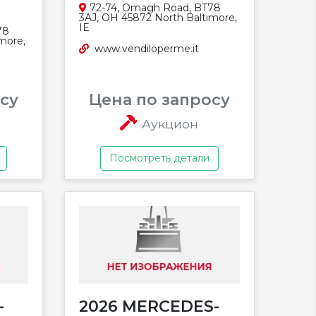
72-74, Omagh Road, BT78
3AJ, OH 45872 North Baltimore,
IE
78
more,
www.vendiloperme.it
су
Цена по запросу
Аукцион
Посмотреть детали
-
2026 MERCEDES-