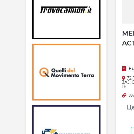
ME
AC
Eu
72-
3AJ, 
IE
ww
Ц