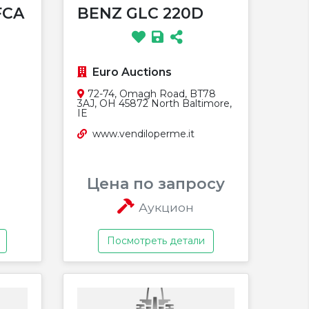
FCA
BENZ GLC 220D
Euro Auctions
72-74, Omagh Road, BT78
3AJ, OH 45872 North Baltimore,
IE
www.vendiloperme.it
Цена по запросу
Аукцион
Посмотреть детали