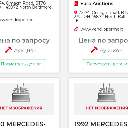
74, Omagh Road, BT78
Euro Auctions
OH 45872 North Baltimore,
72-74, Omagh Road, BT
3AJ, OH 45872 North Balti
w.vendiloperme.it
IE
www.vendiloperme.it
ена по запросу
Цена по запро
Аукцион
Аукцион
Посмотреть детали
Посмотреть детали
20 MERCEDES-
1992 MERCEDES