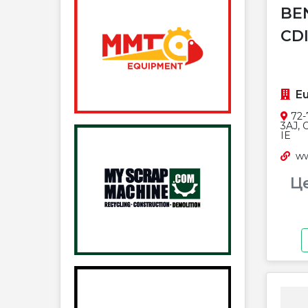
BE
CD
Eu
72-
3AJ, 
IE
ww
Ц